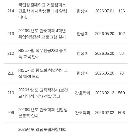
국립창원대학교 거창캠퍼스
214
간호학과 재학생들에게 알립
한상미
2026.07.01
126
니다.
2026학년도 간호학과 4학년
213
한상미
2026.05.20
102
취업역량강화프로그램 실시
RISE사업 직무전공자격증 취
212
한상미
2026.05.20
88
득 교육 안내
RISE사업 항노화 창업창의교
211
한상미
2026.05.20
78
실 학생 모집
2026학년도 교직적격자(보건
210
간호학과
2026.02.12
560
교사양성과정) 선발 공고
2026학년도 간호학과 신입생
209
간호학과
2026.02.02
506
본등록 안내
2025년도 경남도립거창대학