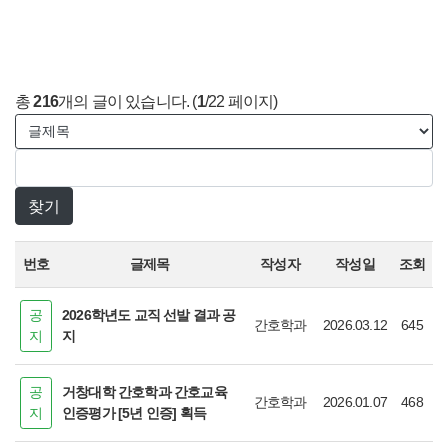
총
216
개의 글이 있습니다. (
1
/22 페이지)
번호
글제목
작성자
작성일
조회
공
2026학년도 교직 선발 결과 공
간호학과
2026.03.12
645
지
지
공
거창대학 간호학과 간호교육
간호학과
2026.01.07
468
지
인증평가 [5년 인증] 획득