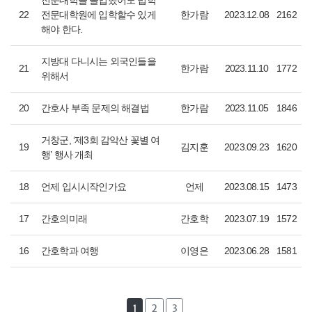
전문대학을 졸업했어도 법학
22
전문대학원에 입학할수 있게
한가람
2023.12.08
2162
해야 한다.
지방대 다니시는 외국인들을
21
한가람
2023.11.10
1772
위해서
20
간호사 부족 문제의 해결법
한가람
2023.11.05
1846
거창군, ‘제3회 감악산 꽃별 여
19
김지훈
2023.09.23
1620
행’ 행사 개최
18
언제 입시시작인가요
언제
2023.08.15
1473
17
간호의미래
간호학
2023.07.19
1572
16
간호학과 여행
이영은
2023.06.28
1581
1
2
3